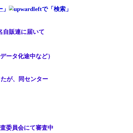
ー
」
で「検索」
名自販連に届いて
データ化途中など）
したが、同センター
査委員会にて審査中