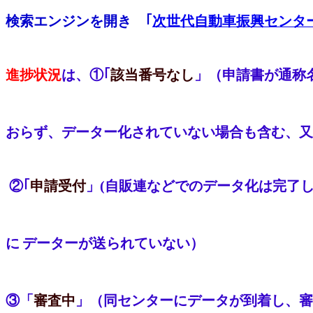
検索エンジンを開き ｢
次世代自動車振興センタ
進捗状況
は、①｢
該当番号なし
」（申請書が通称
おらず、
データー化されていない場合も含む、又
②｢
申請受付
」(自販連などでのデータ化は完了
に
データーが送られていない）
③「
審査中
」（同センターにデータが到着し、審