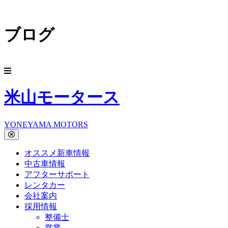
ブログ
米山モータース
YONEYAMA MOTORS
オススメ新車情報
中古車情報
アフターサポート
レンタカー
会社案内
採用情報
整備士
営業