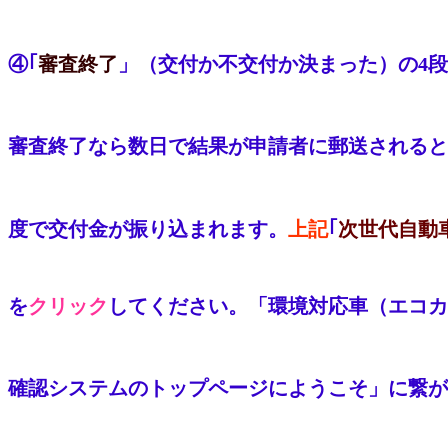
④｢
審査終了
」（交付か不交付か決まった）の4
審査終了なら数日で結果が申請者に郵送されると
度で交付金が振り込まれます。
上記
｢
次世代自動
を
クリック
してください。「環境対応車（エコカ
確認
システムのトップページにようこそ」に繋が