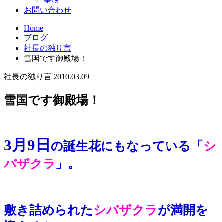
お問い合わせ
Home
ブログ
社長の独り言
雪国です御殿場！
社長の独り言
2010.03.09
雪国です御殿場！
3月9日
の誕生花にもなっている「
シ
バザクラ
」。
敷き詰められた
シバザクラ
が満開を