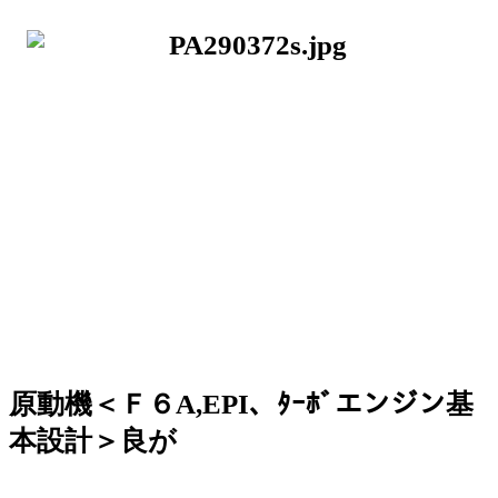
原動機＜Ｆ６A,EPI、ﾀｰﾎﾞエンジン基
本設計＞良が