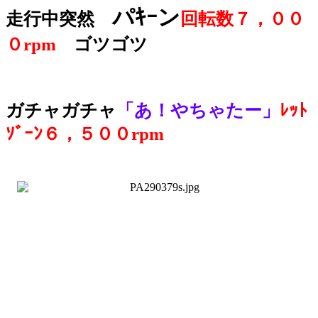
パｷｰン
走行中突然
回転数７，００
０rpm
ゴツゴツ
ガチャガチャ
「あ！やちゃたー」
ﾚｯﾄ
ｿﾞｰﾝ６，５００rpm