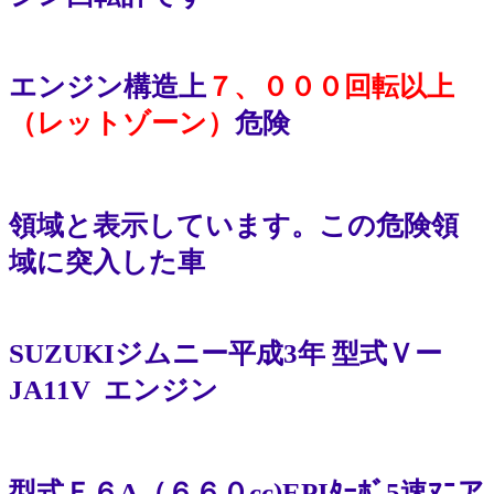
エンジン構造上
７、０００回転以上
（レットゾーン）
危険
領域と表示しています。この危険領
域に突入した車
SUZUKI
ジムニー平成3年 型式Ｖー
JA11V エンジン
型式Ｆ６A（６６０cc)EPIﾀｰﾎﾞ5速ﾏﾆア